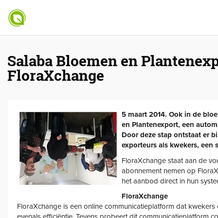
Salaba Bloemen en Plantenexpo
FloraXchange
5 maart 2014. Ook in de bloe
en Plantenexport, een automa
Door deze stap ontstaat er b
exporteurs als kwekers, een 
FloraXchange staat aan de vo
abonnement nemen op FloraXc
het aanbod direct in hun syste
FloraXchange
FloraXchange is een online communicatieplatform dat kwekers 
evenals efficiëntie. Tevens probeert dit communicatieplatform 