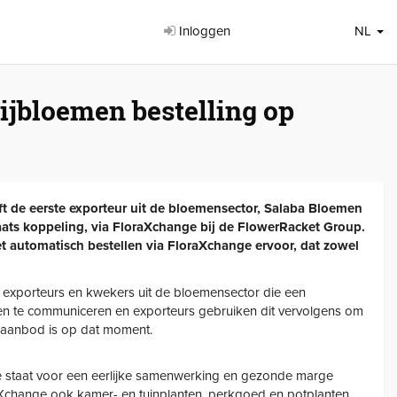
Inloggen
NL
ijbloemen bestelling op
ft de eerste exporteur uit de bloemensector, Salaba Bloemen
aats koppeling, via FloraXchange bij de FlowerRacket Group.
t automatisch bestellen via FloraXchange ervoor, dat zowel
 exporteurs en kwekers uit de bloemensector die een
 te communiceren en exporteurs gebruiken dit vervolgens om
et aanbod is op dat moment.
ge staat voor een eerlijke samenwerking en gezonde marge
oraXchange ook kamer- en tuinplanten, perkgoed en potplanten