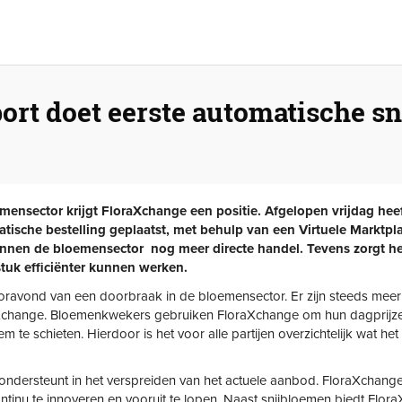
rt doet eerste automatische sn
mensector krijgt FloraXchange een positie. Afgelopen vrijdag hee
tische bestelling geplaatst, met behulp van een Virtuele Marktpl
innen de bloemensector nog meer directe handel. Tevens zorgt he
stuk efficiënter kunnen werken.
oravond van een doorbraak in de bloemensector. Er zijn steeds meer
hange. Bloemenkwekers gebruiken FloraXchange om hun dagprijzen
em te schieten. Hierdoor is het voor alle partijen overzichtelijk wat h
ondersteunt in het verspreiden van het actuele aanbod. FloraXchan
continu te innoveren en vooruit te lopen. Naast snijbloemen biedt Fl