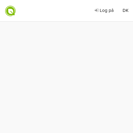
Log på
DK